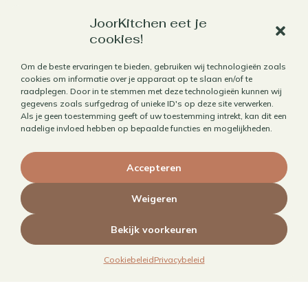
Aanbod
JoorKitchen eet je
Horecafotografie
cookies!
Receptontwikkeling
Om de beste ervaringen te bieden, gebruiken wij technologieën zoals
Brandingfotografie voor foodies
cookies om informatie over je apparaat op te slaan en/of te
raadplegen. Door in te stemmen met deze technologieën kunnen wij
Foodfotografie
gegevens zoals surfgedrag of unieke ID's op deze site verwerken.
Kookboekfotografie
Als je geen toestemming geeft of uw toestemming intrekt, kan dit een
nadelige invloed hebben op bepaalde functies en mogelijkheden.
MAIN – Contentjaarabonnement
Accepteren
Weigeren
Bekijk voorkeuren
Cookiebeleid
Privacybeleid