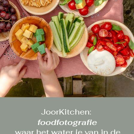
JoorKitchen: 
foodfotografie
 waar het water je van in de 