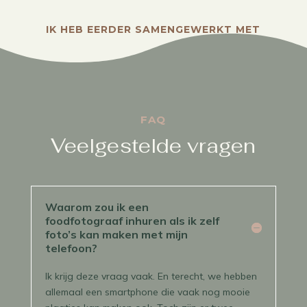
IK HEB EERDER SAMENGEWERKT MET
FAQ
Veelgestelde vragen
Waarom zou ik een
foodfotograaf inhuren als ik zelf
foto’s kan maken met mijn
telefoon?
Ik krijg deze vraag vaak. En terecht, we hebben
allemaal een smartphone die vaak nog mooie