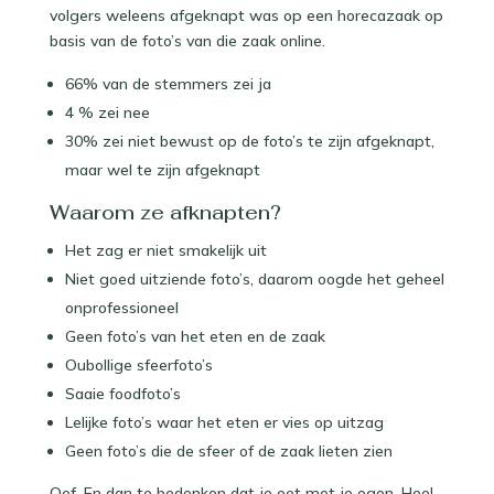
volgers weleens afgeknapt was op een horecazaak op
basis van de foto’s van die zaak online. ⁠
66% van de stemmers zei ja⁠
4 % zei nee⁠
30% zei niet bewust op de foto’s te zijn afgeknapt,
maar wel te zijn afgeknapt⁠
Waarom ze afknapten?
Het zag er niet smakelijk uit
Niet goed uitziende foto’s, daarom oogde het geheel
onprofessioneel⁠
Geen foto’s van het eten en de zaak⁠
Oubollige sfeerfoto’s⁠
Saaie foodfoto’s⁠
Lelijke foto’s waar het eten er vies op uitzag⁠
Geen foto’s die de sfeer of de zaak lieten zien⁠
Oef. En dan te bedenken dat je eet met je ogen. Heel