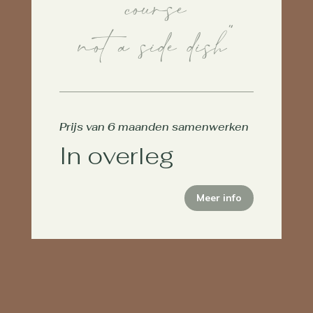
course
not a side dish”⁠
Prijs van 6 maanden samenwerken
In overleg
Meer info