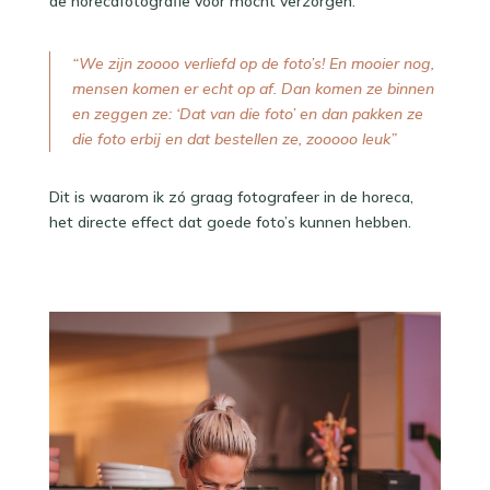
de horecafotografie voor mocht verzorgen: ⁠
“We zijn zoooo verliefd op de foto’s! En mooier nog,
mensen komen er echt op af. Dan komen ze binnen
en zeggen ze: ‘Dat van die foto’ en dan pakken ze
die foto erbij en dat bestellen ze, zooooo leuk”⁠
Dit is waarom ik zó graag fotografeer in de horeca,
het directe effect dat goede foto’s kunnen hebben.