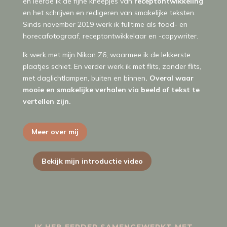
en leerde ik de fijne kneepjes van
receptontwikkeling
en het schrijven en redigeren van smakelijke teksten.
Sinds november 2019 werk ik fulltime als food- en
horecafotograaf, receptontwikkelaar en -copywriter.
Ik werk met mijn Nikon Z6, waarmee ik de lekkerste
plaatjes schiet. En verder werk ik met flits, zonder flits,
met daglichtlampen, buiten en binnen
. Overal waar
mooie en smakelijke verhalen via beeld of tekst te
vertellen zijn.
Meer over mij
Bekijk mijn introductie video
IK HEB EERDER SAMENGEWERKT MET