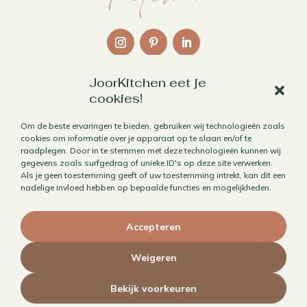
JoorKitchen eet je
Links
cookies!
Over mij
Om de beste ervaringen te bieden, gebruiken wij technologieën zoals
cookies om informatie over je apparaat op te slaan en/of te
Contact
raadplegen. Door in te stemmen met deze technologieën kunnen wij
Algemene voorwaarden
gegevens zoals surfgedrag of unieke ID's op deze site verwerken.
Als je geen toestemming geeft of uw toestemming intrekt, kan dit een
Privacybeleid
nadelige invloed hebben op bepaalde functies en mogelijkheden.
Cookiebeleid
Accepteren
Herroepen aankoop
Weigeren
Bekijk voorkeuren