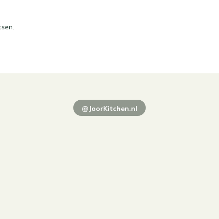
tsen.
@JoorKitchen.nl