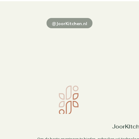
@JoorKitchen.nl
JoorKitch
Om de beste ervaringen te bieden, gebruiken wij technolog