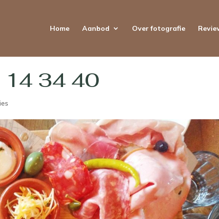
Home
Aanbod
Over fotografie
Revie
 14 34 40
ies