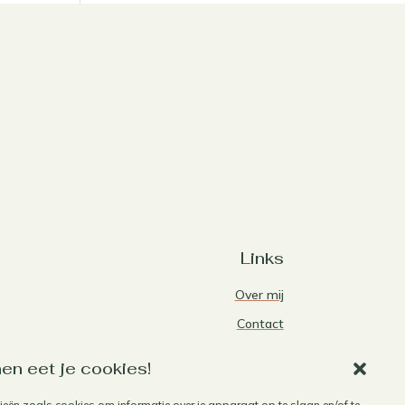
Links
Over mij
Contact
Algemene voorwaarden
en eet je cookies!
Privacybeleid
ieën zoals cookies om informatie over je apparaat op te slaan en/of te