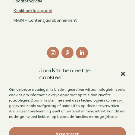
Foodfotografie
Kookboekfotografie
MAIN – Contentjaarabonnement
JoorKitchen eet je
Links
cookies!
Over mij
Om de beste ervaringen te bieden, gebruiken wij technologieën zoals
cookies om informatie over je apparaat op te slaan en/of te
Contact
raadplegen. Door in te stemmen met deze technologieën kunnen wij
Algemene voorwaarden
gegevens zoals surfgedrag of unieke ID's op deze site verwerken.
Als je geen toestemming geeft of uw toestemming intrekt, kan dit een
Privacybeleid
nadelige invloed hebben op bepaalde functies en mogelijkheden.
Cookiebeleid
Accepteren
Herroepen aankoop