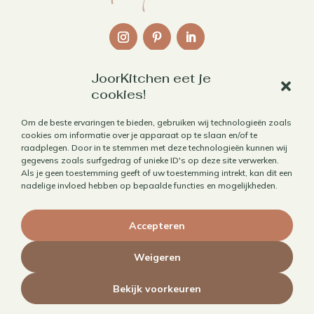
JoorKitchen eet je
Links
cookies!
Over mij
Om de beste ervaringen te bieden, gebruiken wij technologieën zoals
cookies om informatie over je apparaat op te slaan en/of te
Contact
raadplegen. Door in te stemmen met deze technologieën kunnen wij
Algemene voorwaarden
gegevens zoals surfgedrag of unieke ID's op deze site verwerken.
Als je geen toestemming geeft of uw toestemming intrekt, kan dit een
Privacybeleid
nadelige invloed hebben op bepaalde functies en mogelijkheden.
Cookiebeleid
Accepteren
Herroepen aankoop
Weigeren
Bekijk voorkeuren
© 2010 - 2026 JoorKitchen | Website door
Maaike Maakt