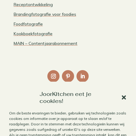
Receptontwikkeling
Brandingfotografie voor foodies
Foodfotografie
Kookboekfotografie
MAIN – Contentjaarabonnement
JoorKitchen eet je
Links
cookies!
Over mij
Om de beste ervaringen te bieden, gebruiken wij technologieën zoals
cookies om informatie over je apparaat op te slaan en/of te
Contact
raadplegen. Door in te stemmen met deze technologieën kunnen wij
Algemene voorwaarden
gegevens zoals surfgedrag of unieke ID's op deze site verwerken.
Als je geen toestemming geeft of uw toestemming intrekt, kan dit een