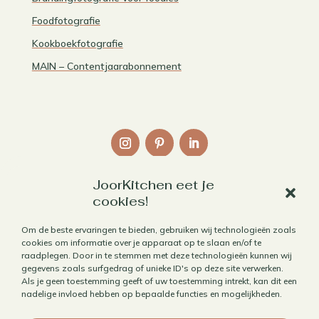
Foodfotografie
Kookboekfotografie
MAIN – Contentjaarabonnement
JoorKitchen eet je
Links
cookies!
Over mij
Om de beste ervaringen te bieden, gebruiken wij technologieën zoals
cookies om informatie over je apparaat op te slaan en/of te
Contact
raadplegen. Door in te stemmen met deze technologieën kunnen wij
Algemene voorwaarden
gegevens zoals surfgedrag of unieke ID's op deze site verwerken.
Als je geen toestemming geeft of uw toestemming intrekt, kan dit een
Privacybeleid
nadelige invloed hebben op bepaalde functies en mogelijkheden.
Cookiebeleid