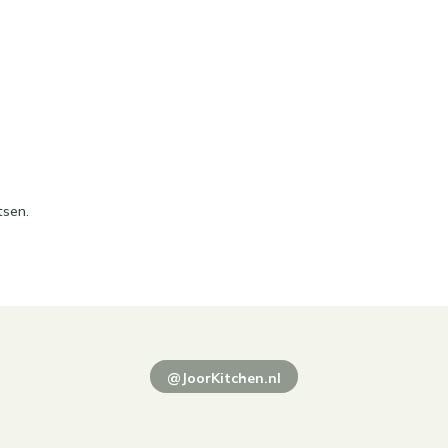
tsen.
@JoorKitchen.nl