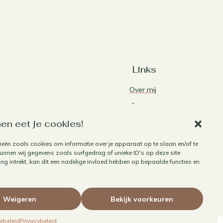
Links
Over mij
Contact
Algemene voorwaarden
en eet je cookies!
Privacybeleid
ieën zoals cookies om informatie over je apparaat op te slaan en/of te
nnen wij gegevens zoals surfgedrag of unieke ID's op deze site
Cookiebeleid
g intrekt, kan dit een nadelige invloed hebben op bepaalde functies en
Herroepen aankoop
Weigeren
Bekijk voorkeuren
ebeleid
Privacybeleid