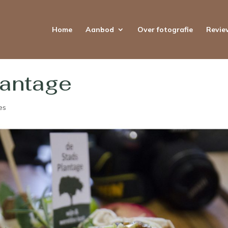
Home
Aanbod
Over fotografie
Revie
antage
es