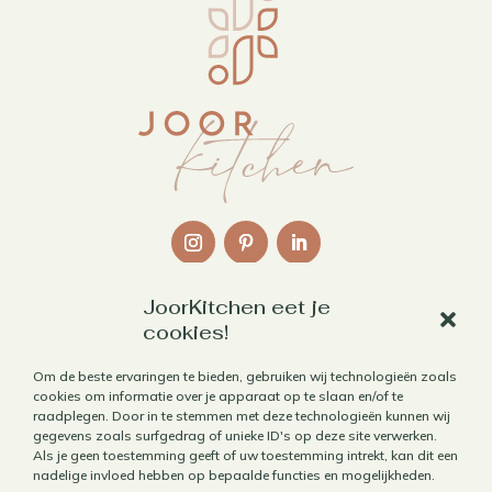
JoorKitchen eet je
Links
cookies!
Over mij
Om de beste ervaringen te bieden, gebruiken wij technologieën zoals
cookies om informatie over je apparaat op te slaan en/of te
Contact
raadplegen. Door in te stemmen met deze technologieën kunnen wij
Algemene voorwaarden
gegevens zoals surfgedrag of unieke ID's op deze site verwerken.
Als je geen toestemming geeft of uw toestemming intrekt, kan dit een
Privacybeleid
nadelige invloed hebben op bepaalde functies en mogelijkheden.