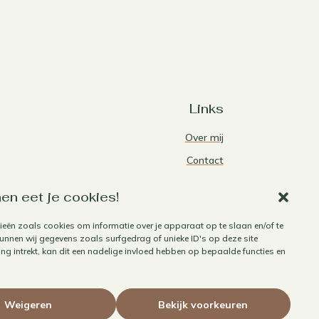
Links
Over mij
Contact
Algemene voorwaarden
en eet je cookies!
Privacybeleid
ieën zoals cookies om informatie over je apparaat op te slaan en/of te
Cookiebeleid
nnen wij gegevens zoals surfgedrag of unieke ID's op deze site
Herroepen aankoop
g intrekt, kan dit een nadelige invloed hebben op bepaalde functies en
Weigeren
Bekijk voorkeuren