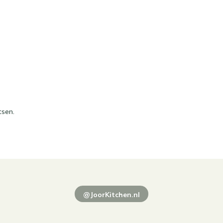
tsen.
@JoorKitchen.nl