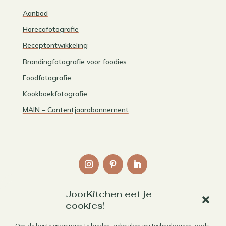
Aanbod
Horecafotografie
Receptontwikkeling
Brandingfotografie voor foodies
Foodfotografie
Kookboekfotografie
MAIN – Contentjaarabonnement
JoorKitchen eet je
Links
cookies!
Over mij
Om de beste ervaringen te bieden, gebruiken wij technologieën zoals