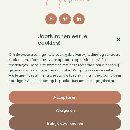
JoorKitchen eet je
Links
cookies!
Over mij
Om de beste ervaringen te bieden, gebruiken wij technologieën zoals
cookies om informatie over je apparaat op te slaan en/of te
Contact
raadplegen. Door in te stemmen met deze technologieën kunnen wij
Algemene voorwaarden
gegevens zoals surfgedrag of unieke ID's op deze site verwerken.
Als je geen toestemming geeft of uw toestemming intrekt, kan dit een
Privacybeleid
nadelige invloed hebben op bepaalde functies en mogelijkheden.
Cookiebeleid
Accepteren
Herroepen aankoop
Weigeren
Bekijk voorkeuren