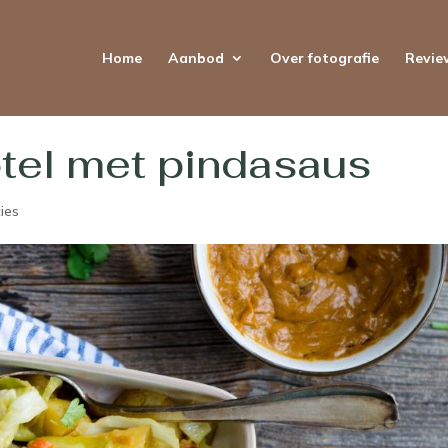
Home
Aanbod
Over fotografie
Revie
tel met pindasaus
ies