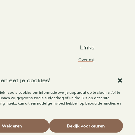
Links
Over mij
Contact
Algemene voorwaarden
en eet je cookies!
Privacybeleid
ieën zoals cookies om informatie over je apparaat op te slaan en/of te
nnen wij gegevens zoals surfgedrag of unieke ID's op deze site
Cookiebeleid
g intrekt, kan dit een nadelige invloed hebben op bepaalde functies en
Herroepen aankoop
Weigeren
Bekijk voorkeuren