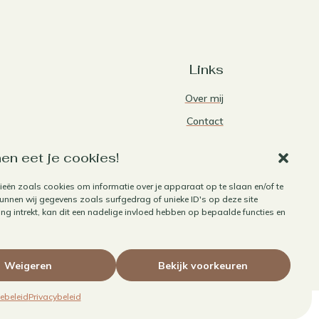
Links
Over mij
Contact
Algemene voorwaarden
en eet je cookies!
Privacybeleid
ieën zoals cookies om informatie over je apparaat op te slaan en/of te
Cookiebeleid
nnen wij gegevens zoals surfgedrag of unieke ID's op deze site
Herroepen aankoop
g intrekt, kan dit een nadelige invloed hebben op bepaalde functies en
Weigeren
Bekijk voorkeuren
ebeleid
Privacybeleid