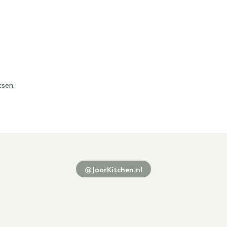
tsen.
@JoorKitchen.nl