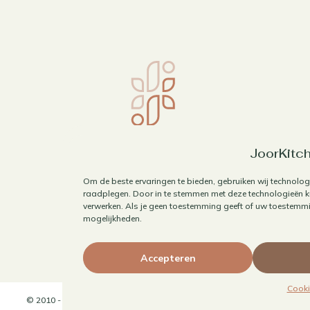
JoorKitch
Om de beste ervaringen te bieden, gebruiken wij technolog
raadplegen. Door in te stemmen met deze technologieën ku
verwerken. Als je geen toestemming geeft of uw toestemmin
mogelijkheden.
Accepteren
Cooki
© 2010 - 2026 JoorKitchen | Website door
Maaike Maakt Merken