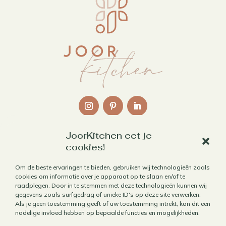
JoorKitchen eet je
Links
cookies!
Over mij
Om de beste ervaringen te bieden, gebruiken wij technologieën zoals
cookies om informatie over je apparaat op te slaan en/of te
Contact
raadplegen. Door in te stemmen met deze technologieën kunnen wij
Algemene voorwaarden
gegevens zoals surfgedrag of unieke ID's op deze site verwerken.
Als je geen toestemming geeft of uw toestemming intrekt, kan dit een
Privacybeleid
nadelige invloed hebben op bepaalde functies en mogelijkheden.