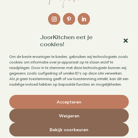
JoorKitchen eet je
Links
cookies!
Over mij
Om de beste ervaringen te bieden, gebruiken wij technologieën zoals
cookies om informatie over je apparaat op te slaan en/of te
Contact
raadplegen. Door in te stemmen met deze technologieën kunnen wij
Algemene voorwaarden
gegevens zoals surfgedrag of unieke ID's op deze site verwerken.
Als je geen toestemming geeft of uw toestemming intrekt, kan dit een
Privacybeleid
nadelige invloed hebben op bepaalde functies en mogelijkheden.
Cookiebeleid
Accepteren
Herroepen aankoop
Weigeren
Bekijk voorkeuren