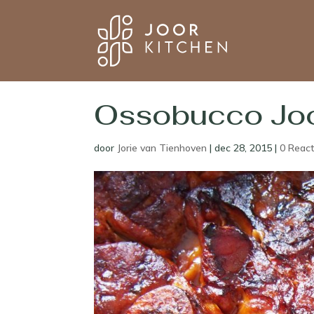
Ossobucco Joo
door
Jorie van Tienhoven
|
dec 28, 2015
|
0 React