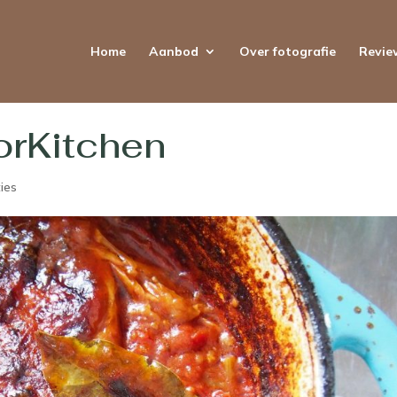
Home
Aanbod
Over fotografie
Revie
rKitchen
ies