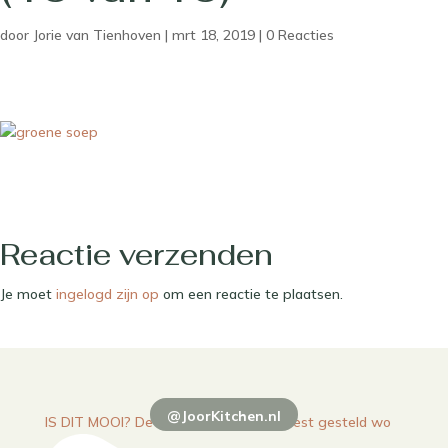
door
Jorie van Tienhoven
|
mrt 18, 2019
|
0 Reacties
Reactie verzenden
Je moet
ingelogd zijn op
om een reactie te plaatsen.
@JoorKitchen.nl
IS DIT MOOI? De vraag die me het meest gesteld wo