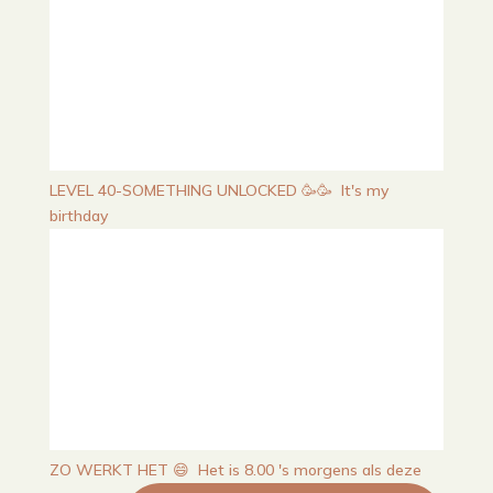
LEVEL 40-SOMETHING UNLOCKED 🥳🥳⁠ ⁠ It's my
birthday
ZO WERKT HET ⁠😄⁠ ⁠ Het is 8.00 's morgens als deze