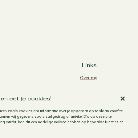
Links
Over mij
Contact
Algemene voorwaarden
en eet je cookies!
Privacybeleid
ieën zoals cookies om informatie over je apparaat op te slaan en/of te
nnen wij gegevens zoals surfgedrag of unieke ID's op deze site
Cookiebeleid
g intrekt, kan dit een nadelige invloed hebben op bepaalde functies en
Herroepen aankoop