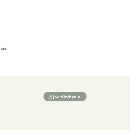
tsen.
@JoorKitchen.nl