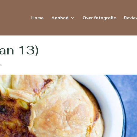
Home
Aanbod
Over fotografie
Revie
van 13)
es