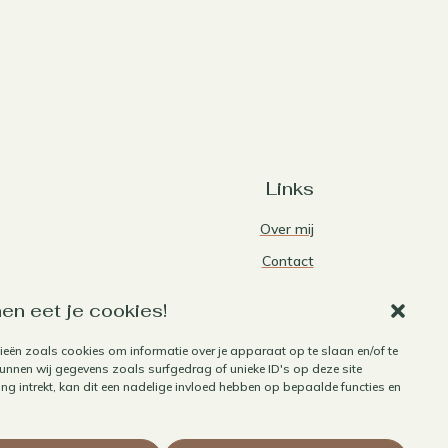
Links
Over mij
Contact
Algemene voorwaarden
en eet je cookies!
Privacybeleid
ieën zoals cookies om informatie over je apparaat op te slaan en/of te
Cookiebeleid
nnen wij gegevens zoals surfgedrag of unieke ID's op deze site
g intrekt, kan dit een nadelige invloed hebben op bepaalde functies en
Herroepen aankoop