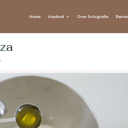
Home
Aanbod
Over fotografie
Revie
za
s