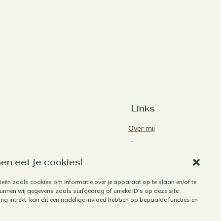
Links
Over mij
Contact
Algemene voorwaarden
en eet je cookies!
Privacybeleid
ieën zoals cookies om informatie over je apparaat op te slaan en/of te
Cookiebeleid
nnen wij gegevens zoals surfgedrag of unieke ID's op deze site
g intrekt, kan dit een nadelige invloed hebben op bepaalde functies en
Herroepen aankoop