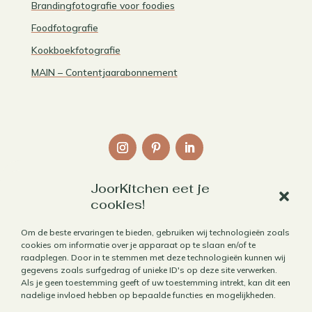
Brandingfotografie voor foodies
Foodfotografie
Kookboekfotografie
MAIN – Contentjaarabonnement
JoorKitchen eet je
Links
cookies!
Over mij
Om de beste ervaringen te bieden, gebruiken wij technologieën zoals
cookies om informatie over je apparaat op te slaan en/of te
Contact
raadplegen. Door in te stemmen met deze technologieën kunnen wij
Algemene voorwaarden
gegevens zoals surfgedrag of unieke ID's op deze site verwerken.
Als je geen toestemming geeft of uw toestemming intrekt, kan dit een
Privacybeleid
nadelige invloed hebben op bepaalde functies en mogelijkheden.