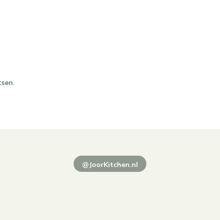
tsen.
@JoorKitchen.nl