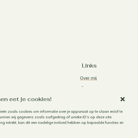
Links
Over mij
Contact
Algemene voorwaarden
en eet je cookies!
Privacybeleid
ieën zoals cookies om informatie over je apparaat op te slaan en/of te
Cookiebeleid
nnen wij gegevens zoals surfgedrag of unieke ID's op deze site
g intrekt, kan dit een nadelige invloed hebben op bepaalde functies en
Herroepen aankoop