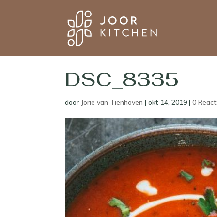
DSC_8335
door
Jorie van Tienhoven
|
okt 14, 2019
|
0 React