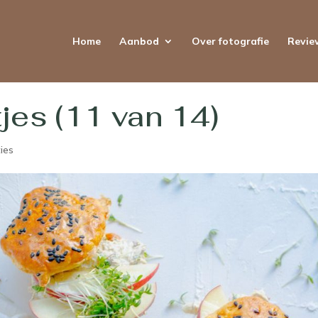
Home
Aanbod
Over fotografie
Revie
jes (11 van 14)
ies