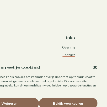
Links
Over mij
Contact
Algemene voorwaarden
en eet je cookies!
Privacybeleid
ieën zoals cookies om informatie over je apparaat op te slaan en/of te
Cookiebeleid
nnen wij gegevens zoals surfgedrag of unieke ID's op deze site
Herroepen aankoop
g intrekt, kan dit een nadelige invloed hebben op bepaalde functies en
Weigeren
Bekijk voorkeuren