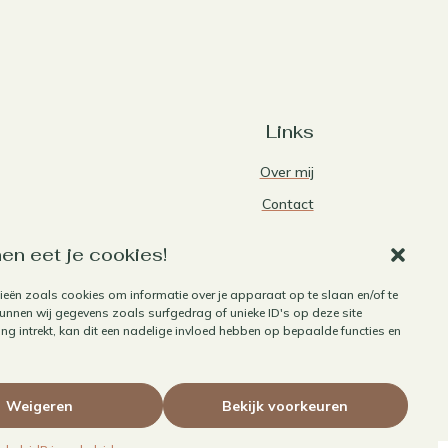
Links
Over mij
Contact
Algemene voorwaarden
en eet je cookies!
Privacybeleid
ieën zoals cookies om informatie over je apparaat op te slaan en/of te
Cookiebeleid
nnen wij gegevens zoals surfgedrag of unieke ID's op deze site
Herroepen aankoop
g intrekt, kan dit een nadelige invloed hebben op bepaalde functies en
Weigeren
Bekijk voorkeuren