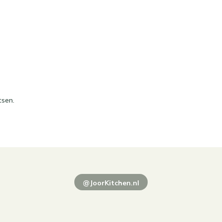
tsen.
@JoorKitchen.nl