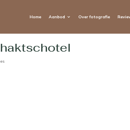
Home
Aanbod
Over fotografie
Revie
haktschotel
ies