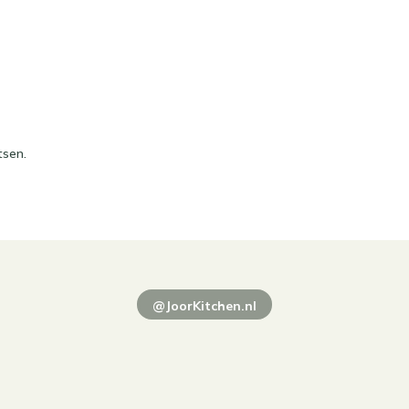
tsen.
@JoorKitchen.nl