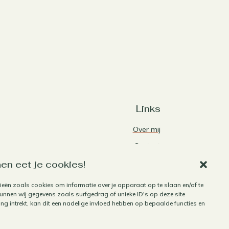
Links
Over mij
Contact
Algemene voorwaarden
en eet je cookies!
Privacybeleid
ieën zoals cookies om informatie over je apparaat op te slaan en/of te
Cookiebeleid
nnen wij gegevens zoals surfgedrag of unieke ID's op deze site
g intrekt, kan dit een nadelige invloed hebben op bepaalde functies en
Herroepen aankoop