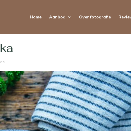
Home
Aanbod
Over fotografie
Revie
uka
ies