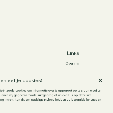
Links
Over mij
Contact
Algemene voorwaarden
en eet je cookies!
Privacybeleid
ieën zoals cookies om informatie over je apparaat op te slaan en/of te
nnen wij gegevens zoals surfgedrag of unieke ID's op deze site
Cookiebeleid
g intrekt, kan dit een nadelige invloed hebben op bepaalde functies en
Herroepen aankoop