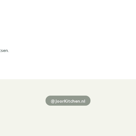
tsen.
@JoorKitchen.nl