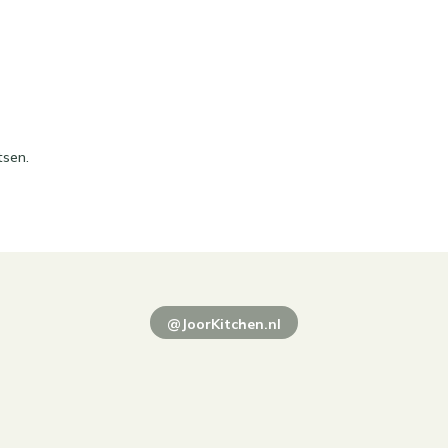
tsen.
@JoorKitchen.nl