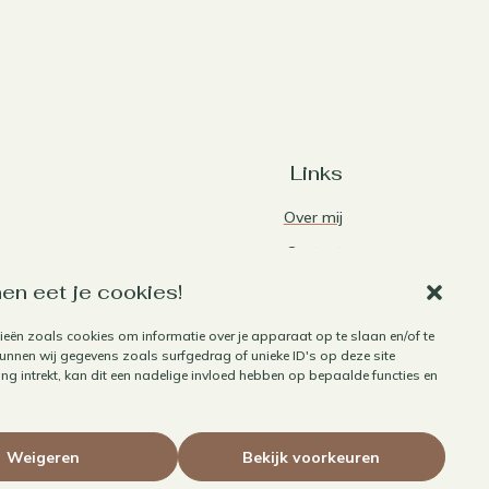
Links
Over mij
Contact
Algemene voorwaarden
en eet je cookies!
Privacybeleid
ieën zoals cookies om informatie over je apparaat op te slaan en/of te
nnen wij gegevens zoals surfgedrag of unieke ID's op deze site
Cookiebeleid
g intrekt, kan dit een nadelige invloed hebben op bepaalde functies en
Herroepen aankoop
Weigeren
Bekijk voorkeuren