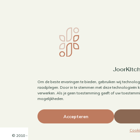
JoorKitch
Om de beste ervaringen te bieden, gebruiken wij technolog
raadplegen. Door in te stemmen met deze technologieën ku
verwerken. Als je geen toestemming geeft of uw toestemmin
mogelijkheden.
Accepteren
Cooki
© 2010 - 2026 JoorKitchen | Website door
Maaike Maakt Merken