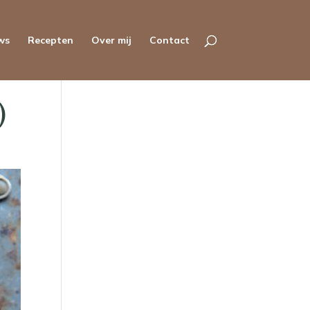
ws
Recepten
Over mij
Contact
)