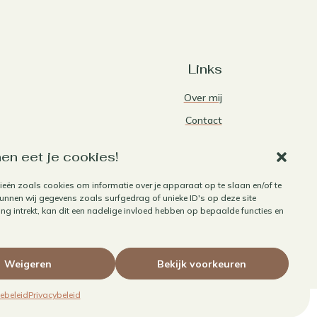
Links
Over mij
Contact
Algemene voorwaarden
en eet je cookies!
Privacybeleid
ieën zoals cookies om informatie over je apparaat op te slaan en/of te
Cookiebeleid
nnen wij gegevens zoals surfgedrag of unieke ID's op deze site
Herroepen aankoop
g intrekt, kan dit een nadelige invloed hebben op bepaalde functies en
Weigeren
Bekijk voorkeuren
ebeleid
Privacybeleid