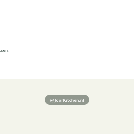
tsen.
@JoorKitchen.nl