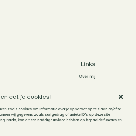
Links
Over mij
Contact
Algemene voorwaarden
en eet je cookies!
Privacybeleid
ieën zoals cookies om informatie over je apparaat op te slaan en/of te
nnen wij gegevens zoals surfgedrag of unieke ID's op deze site
Cookiebeleid
g intrekt, kan dit een nadelige invloed hebben op bepaalde functies en
Herroepen aankoop