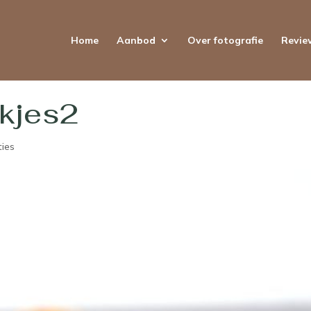
Home
Aanbod
Over fotografie
Revie
ekjes2
ties