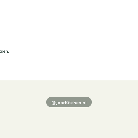
tsen.
@JoorKitchen.nl