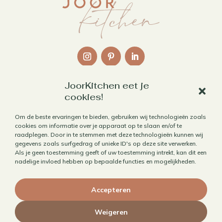
JoorKitchen eet je
Links
cookies!
Over mij
Om de beste ervaringen te bieden, gebruiken wij technologieën zoals
cookies om informatie over je apparaat op te slaan en/of te
Contact
raadplegen. Door in te stemmen met deze technologieën kunnen wij
Algemene voorwaarden
gegevens zoals surfgedrag of unieke ID's op deze site verwerken.
Als je geen toestemming geeft of uw toestemming intrekt, kan dit een
Privacybeleid
nadelige invloed hebben op bepaalde functies en mogelijkheden.
Cookiebeleid
Accepteren
Herroepen aankoop
Weigeren