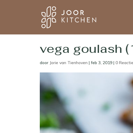
vega goulash (
door
Jorie van Tienhoven
|
feb 3, 2019
|
0 Reacti