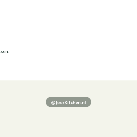
tsen.
@JoorKitchen.nl