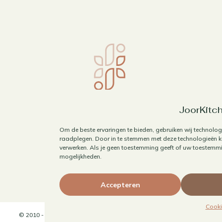
JoorKitch
Om de beste ervaringen te bieden, gebruiken wij technolog
raadplegen. Door in te stemmen met deze technologieën ku
verwerken. Als je geen toestemming geeft of uw toestemmin
mogelijkheden.
Accepteren
Cooki
© 2010 - 2026 JoorKitchen | Website door
Maaike Maakt Merken