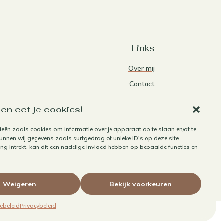
Links
Over mij
Contact
Algemene voorwaarden
en eet je cookies!
Privacybeleid
ieën zoals cookies om informatie over je apparaat op te slaan en/of te
Cookiebeleid
nnen wij gegevens zoals surfgedrag of unieke ID's op deze site
Herroepen aankoop
g intrekt, kan dit een nadelige invloed hebben op bepaalde functies en
Weigeren
Bekijk voorkeuren
ebeleid
Privacybeleid