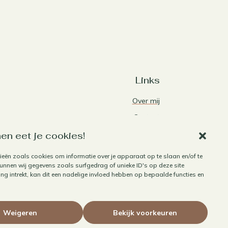
Links
Over mij
Contact
Algemene voorwaarden
en eet je cookies!
Privacybeleid
ieën zoals cookies om informatie over je apparaat op te slaan en/of te
nnen wij gegevens zoals surfgedrag of unieke ID's op deze site
Cookiebeleid
g intrekt, kan dit een nadelige invloed hebben op bepaalde functies en
Herroepen aankoop
Weigeren
Bekijk voorkeuren