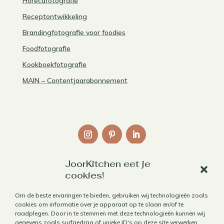
Horecafotografie
Receptontwikkeling
Brandingfotografie voor foodies
Foodfotografie
Kookboekfotografie
MAIN – Contentjaarabonnement
JoorKitchen eet je
Links
cookies!
Over mij
Om de beste ervaringen te bieden, gebruiken wij technologieën zoals
cookies om informatie over je apparaat op te slaan en/of te
Contact
raadplegen. Door in te stemmen met deze technologieën kunnen wij
Algemene voorwaarden
gegevens zoals surfgedrag of unieke ID's op deze site verwerken.