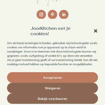
JoorKitchen eet je
Links
cookies!
Over mij
Om de beste ervaringen te bieden, gebruiken wij technologieën zoals
cookies om informatie over je apparaat op te slaan en/of te
Contact
raadplegen. Door in te stemmen met deze technologieën kunnen wij
Algemene voorwaarden
gegevens zoals surfgedrag of unieke ID's op deze site verwerken.
Als je geen toestemming geeft of uw toestemming intrekt, kan dit een
Privacybeleid
nadelige invloed hebben op bepaalde functies en mogelijkheden.
Cookiebeleid
Accepteren
Herroepen aankoop
Weigeren
Bekijk voorkeuren