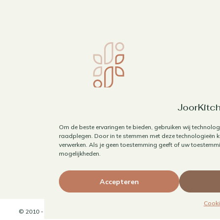
JoorKitch
Om de beste ervaringen te bieden, gebruiken wij technolog
raadplegen. Door in te stemmen met deze technologieën ku
verwerken. Als je geen toestemming geeft of uw toestemmin
mogelijkheden.
Accepteren
Cooki
© 2010 - 2026 JoorKitchen | Website door
Maaike Maakt Merken