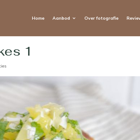
Home
Aanbod
Over fotografie
Revie
kes 1
ties