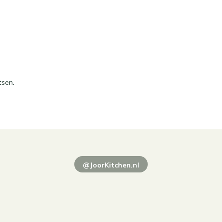
tsen.
@JoorKitchen.nl