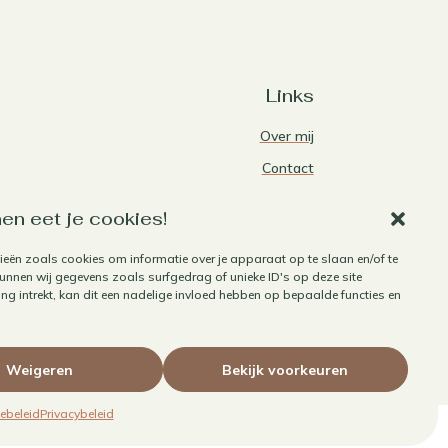
Links
Over mij
Contact
Algemene voorwaarden
en eet je cookies!
Privacybeleid
ieën zoals cookies om informatie over je apparaat op te slaan en/of te
Cookiebeleid
nnen wij gegevens zoals surfgedrag of unieke ID's op deze site
Herroepen aankoop
g intrekt, kan dit een nadelige invloed hebben op bepaalde functies en
Weigeren
Bekijk voorkeuren
ebeleid
Privacybeleid