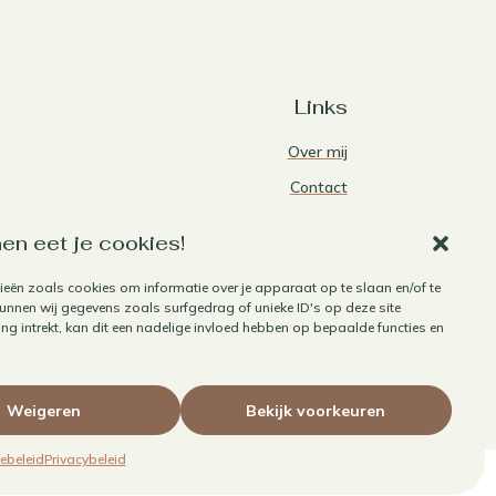
Links
Over mij
Contact
Algemene voorwaarden
en eet je cookies!
Privacybeleid
ieën zoals cookies om informatie over je apparaat op te slaan en/of te
Cookiebeleid
nnen wij gegevens zoals surfgedrag of unieke ID's op deze site
Herroepen aankoop
g intrekt, kan dit een nadelige invloed hebben op bepaalde functies en
Weigeren
Bekijk voorkeuren
ebeleid
Privacybeleid