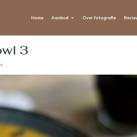
Home
Aanbod
Over fotografie
Revie
wl 3
es