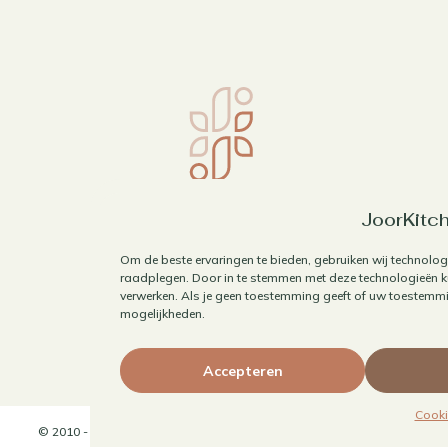
JoorKitch
Om de beste ervaringen te bieden, gebruiken wij technolog
raadplegen. Door in te stemmen met deze technologieën ku
verwerken. Als je geen toestemming geeft of uw toestemmin
mogelijkheden.
Accepteren
Cooki
© 2010 - 2026 JoorKitchen | Website door
Maaike Maakt Merken