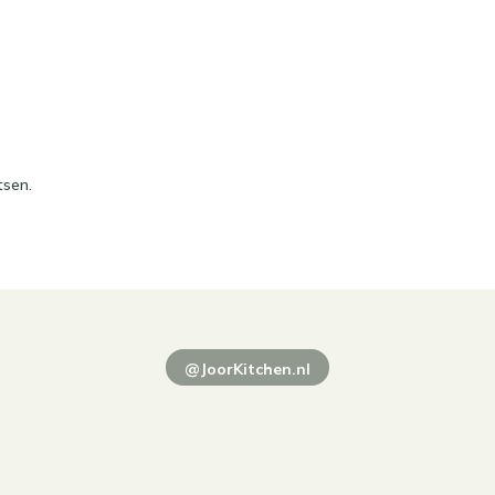
tsen.
@JoorKitchen.nl