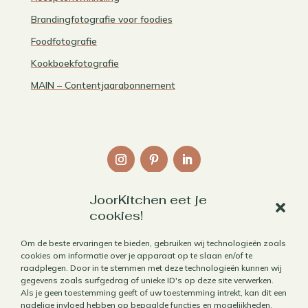
Brandingfotografie voor foodies
Foodfotografie
Kookboekfotografie
MAIN – Contentjaarabonnement
JoorKitchen eet je
Links
cookies!
Over mij
Om de beste ervaringen te bieden, gebruiken wij technologieën zoals
cookies om informatie over je apparaat op te slaan en/of te
Contact
raadplegen. Door in te stemmen met deze technologieën kunnen wij
Algemene voorwaarden
gegevens zoals surfgedrag of unieke ID's op deze site verwerken.
Als je geen toestemming geeft of uw toestemming intrekt, kan dit een
Privacybeleid
nadelige invloed hebben op bepaalde functies en mogelijkheden.