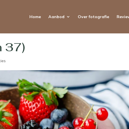
Home
Aanbod
Over fotografie
Revie
n 37)
ties