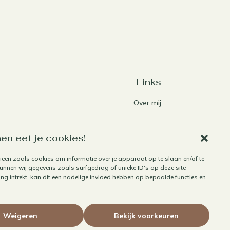
Links
Over mij
Contact
Algemene voorwaarden
en eet je cookies!
Privacybeleid
ieën zoals cookies om informatie over je apparaat op te slaan en/of te
nnen wij gegevens zoals surfgedrag of unieke ID's op deze site
Cookiebeleid
g intrekt, kan dit een nadelige invloed hebben op bepaalde functies en
Herroepen aankoop
Weigeren
Bekijk voorkeuren