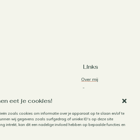
Links
Over mij
Contact
Algemene voorwaarden
en eet je cookies!
Privacybeleid
ieën zoals cookies om informatie over je apparaat op te slaan en/of te
nnen wij gegevens zoals surfgedrag of unieke ID's op deze site
Cookiebeleid
g intrekt, kan dit een nadelige invloed hebben op bepaalde functies en
Herroepen aankoop