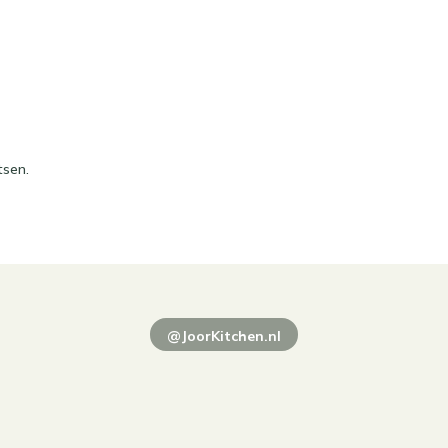
tsen.
@JoorKitchen.nl