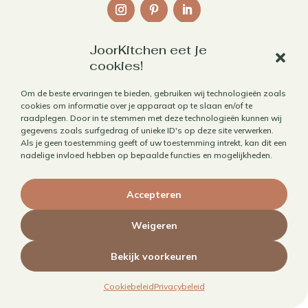
JoorKitchen eet je
Links
cookies!
Over mij
Om de beste ervaringen te bieden, gebruiken wij technologieën zoals
cookies om informatie over je apparaat op te slaan en/of te
Contact
raadplegen. Door in te stemmen met deze technologieën kunnen wij
Algemene voorwaarden
gegevens zoals surfgedrag of unieke ID's op deze site verwerken.
Als je geen toestemming geeft of uw toestemming intrekt, kan dit een
Privacybeleid
nadelige invloed hebben op bepaalde functies en mogelijkheden.
Cookiebeleid
Accepteren
Herroepen aankoop
Weigeren
Bekijk voorkeuren
© 2010 - 2026 JoorKitchen | Website door
Maaike Maakt
Cookiebeleid
Privacybeleid
Merken