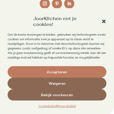
JoorKitchen eet je
Links
cookies!
Over mij
Om de beste ervaringen te bieden, gebruiken wij technologieën zoals
cookies om informatie over je apparaat op te slaan en/of te
Contact
raadplegen. Door in te stemmen met deze technologieën kunnen wij
Algemene voorwaarden
gegevens zoals surfgedrag of unieke ID's op deze site verwerken.
Als je geen toestemming geeft of uw toestemming intrekt, kan dit een
Privacybeleid
nadelige invloed hebben op bepaalde functies en mogelijkheden.
Cookiebeleid
Accepteren
Herroepen aankoop
Weigeren
Bekijk voorkeuren
© 2010 - 2026 JoorKitchen | Website door
Maaike Maakt
Cookiebeleid
Privacybeleid
Merken