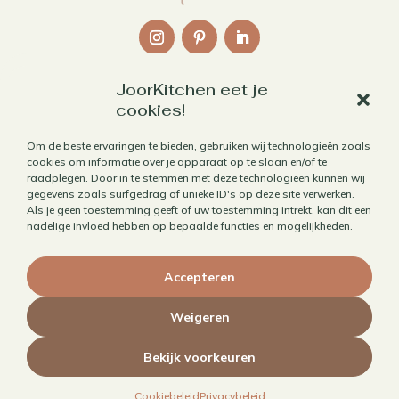
JoorKitchen eet je
Links
cookies!
Over mij
Om de beste ervaringen te bieden, gebruiken wij technologieën zoals
cookies om informatie over je apparaat op te slaan en/of te
Contact
raadplegen. Door in te stemmen met deze technologieën kunnen wij
Algemene voorwaarden
gegevens zoals surfgedrag of unieke ID's op deze site verwerken.
Als je geen toestemming geeft of uw toestemming intrekt, kan dit een
Privacybeleid
nadelige invloed hebben op bepaalde functies en mogelijkheden.
Cookiebeleid
Accepteren
Herroepen aankoop
Weigeren
Bekijk voorkeuren
© 2010 - 2026 JoorKitchen | Website door
Maaike Maakt
Cookiebeleid
Privacybeleid