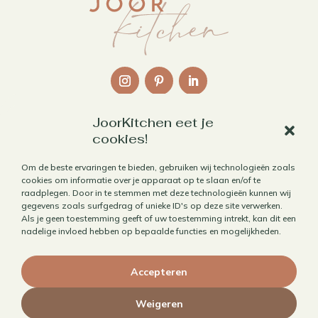
JoorKitchen eet je
Links
cookies!
Over mij
Om de beste ervaringen te bieden, gebruiken wij technologieën zoals
cookies om informatie over je apparaat op te slaan en/of te
Contact
raadplegen. Door in te stemmen met deze technologieën kunnen wij
Algemene voorwaarden
gegevens zoals surfgedrag of unieke ID's op deze site verwerken.
Als je geen toestemming geeft of uw toestemming intrekt, kan dit een
Privacybeleid
nadelige invloed hebben op bepaalde functies en mogelijkheden.
Cookiebeleid
Accepteren
Herroepen aankoop
Weigeren