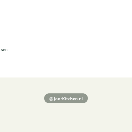
tsen.
@JoorKitchen.nl