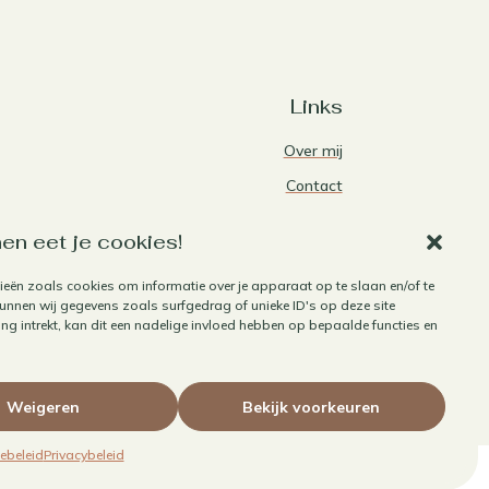
Links
Over mij
Contact
Algemene voorwaarden
en eet je cookies!
Privacybeleid
ieën zoals cookies om informatie over je apparaat op te slaan en/of te
Cookiebeleid
nnen wij gegevens zoals surfgedrag of unieke ID's op deze site
Herroepen aankoop
g intrekt, kan dit een nadelige invloed hebben op bepaalde functies en
Weigeren
Bekijk voorkeuren
ebeleid
Privacybeleid