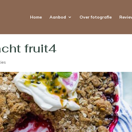
Home
Aanbod
Over fotografie
Revie
cht fruit4
ties