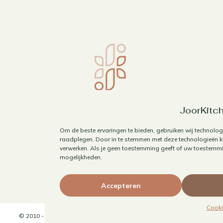
JoorKitch
Om de beste ervaringen te bieden, gebruiken wij technolog
raadplegen. Door in te stemmen met deze technologieën ku
verwerken. Als je geen toestemming geeft of uw toestemmin
mogelijkheden.
Accepteren
Cooki
© 2010 - 2026 JoorKitchen | Website door
Maaike Maakt Merken