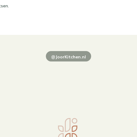
tsen.
@JoorKitchen.nl