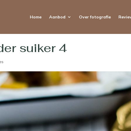
Home
Aanbod
Over fotografie
Revie
er suiker 4
es